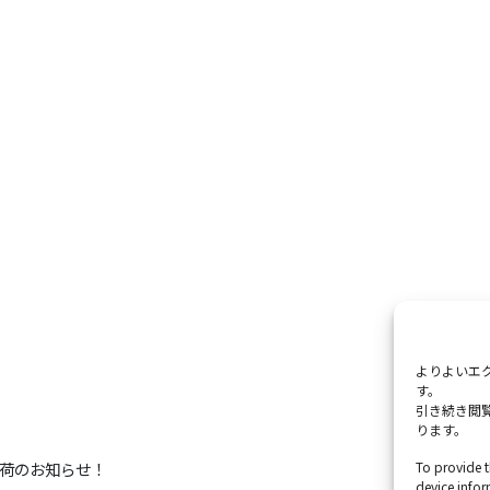
よりよいエク
す。
引き続き閲覧
ります。
荷のお知らせ！
To provide t
device infor