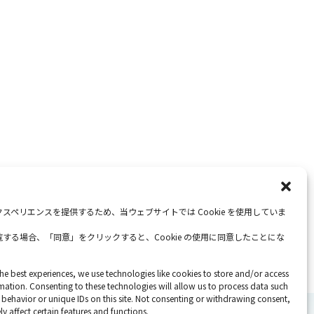
スペリエンスを提供するため、当ウェブサイトでは Cookie を使用していま
する場合、「同意」をクリックすると、Cookie の使用に同意したことにな
he best experiences, we use technologies like cookies to store and/or access
mation. Consenting to these technologies will allow us to process data such
behavior or unique IDs on this site. Not consenting or withdrawing consent,
y affect certain features and functions.