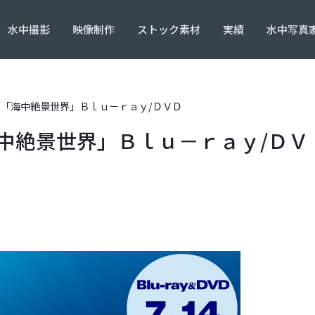
水中撮影
映像制作
ストック素材
実績
水中写真家
始！「海中絶景世界」Ｂｌｕ－ｒａｙ/ＤＶＤ
海中絶景世界」Ｂｌｕ－ｒａｙ/ＤＶ