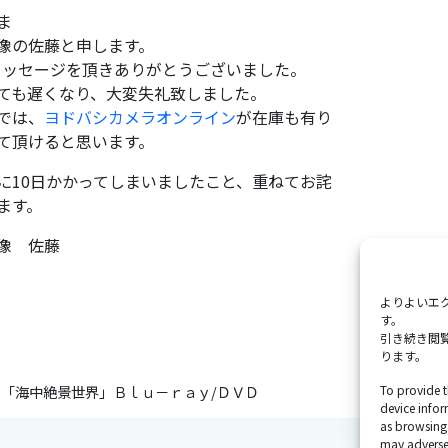
ま
像の佐藤と申します。
メッセージを頂きありがとうございました。
ても遅くなり、大変失礼致しました。
では、
ヨドバシカメラオンライン
が在庫も有り
て頂けると思います。
に10日かかってしまいましたこと、重ねてお詫
ます。
像 佐藤
よりよいエク
す。
引き続き閲覧
ります。
To provide t
始！「海中絶景世界」Ｂｌｕ－ｒａｙ/ＤＶＤ
device infor
as browsing 
may adversel