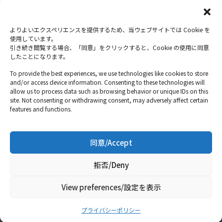
よりよいエクスペリエンスを提供するため、当ウェブサイトでは Cookie を
投
使用しています。
1
2
3
次へ
→
引き続き閲覧する場合、「同意」をクリックすると、Cookie の使用に同意
稿
したことになります。
ナ
To provide the best experiences, we use technologies like cookies to store
ビ
and/or access device information. Consenting to these technologies will
allow us to process data such as browsing behavior or unique IDs on this
ゲ
site. Not consenting or withdrawing consent, may adversely affect certain
ホーム
features and functions.
ー
シ
ョ
同意/Accept
ン
拒否/Deny
©
Copyright
Japan Underwater Films Co., LTD. All Rights
Reserved.
View preferences/設定を表示
プライバシーポリシー
利用規約
プライバシーポリシー