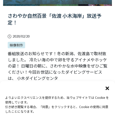
さわやか自然百景「佐渡 小木海岸」放送予
定！
2020/02/20
映像制作
番組放送のお知らせです！冬の新潟、佐渡島で取材致
しました。 冷たい海の中で卵を守るアイナメやホッケ
の姿！ 日曜日の朝に、さわやかな水中映像をぜひご覧
ください！今回お世話になったダイビングサービス
は、 小木ダイビングセンタ
よりよいエクスペリエンスを提供するため、当ウェブサイトでは Cookie を
投
使用しています。
1
2
次へ
→
引き続き閲覧する場合、「同意」をクリックすると、Cookie の使用に同意
稿
したことになります。