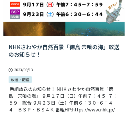
NHKさわやか自然百景「徳島 宍喰の海」放送
のお知らせ！
2023/09/13
放送・配信
番組放送のお知らせ！ NHK さわやか自然百景「徳
島 宍喰の海」 ９月１７日（日）午前７：４５−７：
５９ 総合 ９月２３日（土）午前６：３０−６：４
４ ＢＳＰ・ＢＳ４Ｋ 番組HP:https://www.nhk.jp/